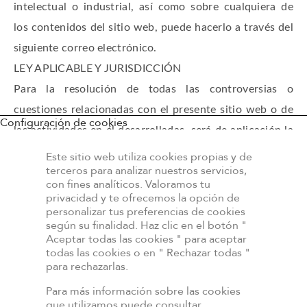
intelectual o industrial, así como sobre cualquiera de
los contenidos del sitio web, puede hacerlo a través del
siguiente correo electrónico.
LEY APLICABLE Y JURISDICCIÓN
Para la resolución de todas las controversias o
cuestiones relacionadas con el presente sitio web o de
Configuración de cookies
las actividades en él desarrolladas, será de aplicación la
legislación española, a la que se someten expresamente
Este sitio web utiliza cookies propias y de
terceros para analizar nuestros servicios,
las partes, siendo competentes para la resolución de
con fines analíticos. Valoramos tu
todos los conflictos derivados o relacionados con su
privacidad y te ofrecemos la opción de
personalizar tus preferencias de cookies
uso los Juzgados y Tribunales de Madrid.
según su finalidad. Haz clic en el botón "
Aceptar todas las cookies " para aceptar
todas las cookies o en " Rechazar todas "
para rechazarlas.
Para más información sobre las cookies
que utilizamos puede consultar