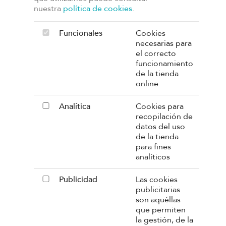
nuestra
política de cookies
.
Funcionales
Cookies
necesarias para
el correcto
funcionamiento
PRESSTO
de la tienda
online
Conócenos
Analítica
Cookies para
Compromiso con el medio ambiente
recopilación de
datos del uso
¿Por qué Pressto?
de la tienda
para fines
analíticos
Nuestras tiendas con servicio a domicilio
Publicidad
Las cookies
COMPRAR
publicitarias
son aquéllas
Aviso legal
que permiten
la gestión, de la