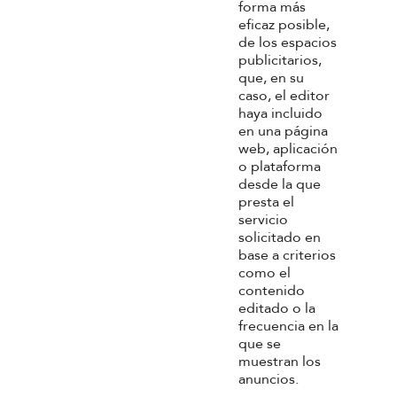
Términos y condiciones
forma más
eficaz posible,
de los espacios
Preguntas frecuentes
publicitarios,
que, en su
Política de privacidad
caso, el editor
haya incluido
Cookies
en una página
web, aplicación
SU CUENTA
o plataforma
desde la que
presta el
Información personal
servicio
solicitado en
Pedidos
base a criterios
como el
Direcciones
contenido
editado o la
Cupones de descuento
frecuencia en la
que se
muestran los
Cerrar sesión
anuncios.